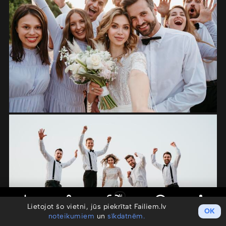
AI
Lietojot šo vietni, jūs piekrītat Failiem.lv
OK
noteikumiem
un
sīkdatnēm.
Saglabāt
Koplietot
Meklēt pēc sejas
Info
Darbības