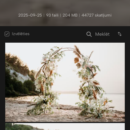
2025-09-25
︱
93 faili
︱
204 MB
︱
44727 skatījumi
Izvēlēties