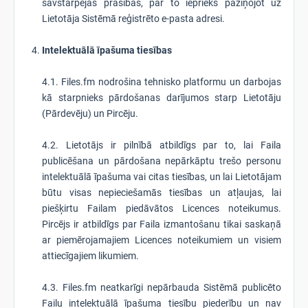
savstarpējas prasības, par to iepriekš paziņojot uz
Lietotāja Sistēmā reģistrēto e-pasta adresi.
Intelektuālā īpašuma tiesības
4.1. Files.fm nodrošina tehnisko platformu un darbojas
kā starpnieks pārdošanas darījumos starp Lietotāju
(Pārdevēju) un Pircēju.
4.2. Lietotājs ir pilnībā atbildīgs par to, lai Faila
publicēšana un pārdošana nepārkāptu trešo personu
intelektuālā īpašuma vai citas tiesības, un lai Lietotājam
būtu visas nepieciešamās tiesības un atļaujas, lai
piešķirtu Failam piedāvātos Licences noteikumus.
Pircējs ir atbildīgs par Faila izmantošanu tikai saskaņā
ar piemērojamajiem Licences noteikumiem un visiem
attiecīgajiem likumiem.
4.3. Files.fm neatkarīgi nepārbauda Sistēmā publicēto
Failu intelektuālā īpašuma tiesību piederību un nav