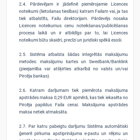
2.4. Pārdevējam ir jādefinē piemērojamie Licences
noteikumi (lietošanas tiesības) katram Failam vai, ja tas
tiek atbalstīts, Failu direktorijam. Pārdevējs nosaka
Licences noteikumus cenu noteikšanas/publicēšanas
procesa laikā un ir atbildīgs par to, lai Licences
noteikumi būtu skaidri, precīzi un juridiski spēkā esoši.
2.5. Sistēma atbalsta šādas integrētās maksājumu
metodes: maksājumu kartes un Swedbank/Banklink
(pieejamība var atšķirties atkarībā no valsts un/vai
Pircēja bankas).
2.6. Katram darījumam tiek piemērota maksājuma
apstrādes maksa 0,29 EUR apmērā, kas tiek iekasēta no
Pircēja papildus Faila cenai. Maksājuma apstrādes
maksa netiek atmaksāta.
2.7. Par katru pabeigtu darījumu Sistēma automātiski
ģenerē pirkuma apstiprinājuma e-pastu un rēķinu un