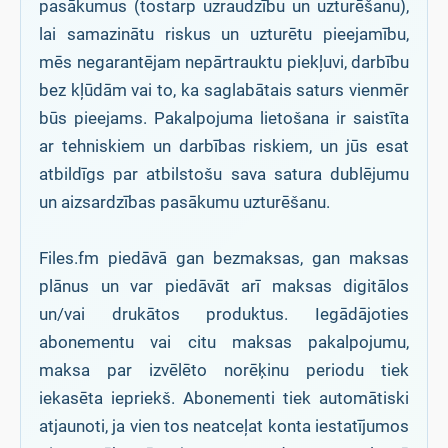
pasākumus (tostarp uzraudzību un uzturēšanu),
lai samazinātu riskus un uzturētu pieejamību,
mēs negarantējam nepārtrauktu piekļuvi, darbību
bez kļūdām vai to, ka saglabātais saturs vienmēr
būs pieejams. Pakalpojuma lietošana ir saistīta
ar tehniskiem un darbības riskiem, un jūs esat
atbildīgs par atbilstošu sava satura dublējumu
un aizsardzības pasākumu uzturēšanu.
Files.fm piedāvā gan bezmaksas, gan maksas
plānus un var piedāvāt arī maksas digitālos
un/vai drukātos produktus. Iegādājoties
abonementu vai citu maksas pakalpojumu,
maksa par izvēlēto norēķinu periodu tiek
iekasēta iepriekš. Abonementi tiek automātiski
atjaunoti, ja vien tos neatceļat konta iestatījumos