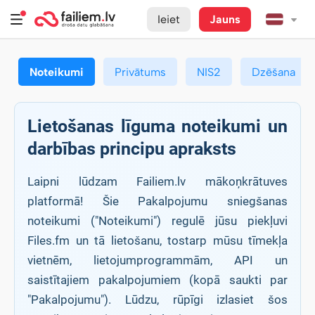
Ieiet
Jauns
Noteikumi
Privātums
NIS2
Dzēšana
Lietošanas līguma noteikumi un
darbības principu apraksts
Laipni lūdzam Failiem.lv mākoņkrātuves
platformā! Šie Pakalpojumu sniegšanas
noteikumi ("Noteikumi") regulē jūsu piekļuvi
Files.fm un tā lietošanu, tostarp mūsu tīmekļa
vietnēm, lietojumprogrammām, API un
saistītajiem pakalpojumiem (kopā saukti par
"Pakalpojumu"). Lūdzu, rūpīgi izlasiet šos