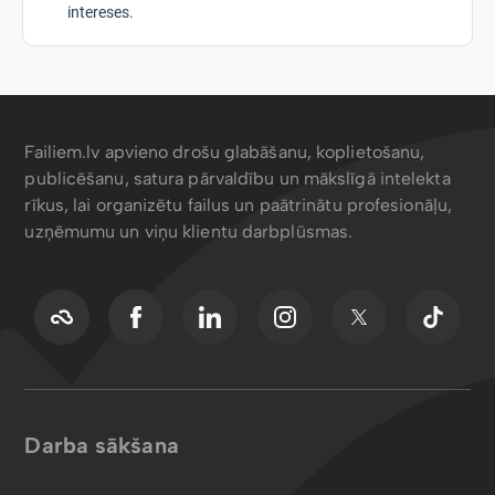
intereses.
Failiem.lv apvieno drošu glabāšanu, koplietošanu,
publicēšanu, satura pārvaldību un mākslīgā intelekta
rīkus, lai organizētu failus un paātrinātu profesionāļu,
uzņēmumu un viņu klientu darbplūsmas.
Darba sākšana