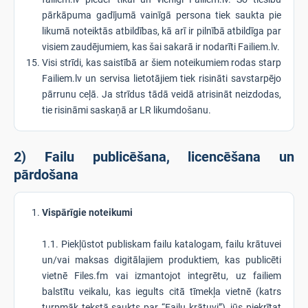
pārkāpuma gadījumā vainīgā persona tiek saukta pie
likumā noteiktās atbildības, kā arī ir pilnībā atbildīga par
visiem zaudējumiem, kas šai sakarā ir nodarīti Failiem.lv.
Visi strīdi, kas saistībā ar šiem noteikumiem rodas starp
Failiem.lv un servisa lietotājiem tiek risināti savstarpējo
pārrunu ceļā. Ja strīdus tādā veidā atrisināt neizdodas,
tie risināmi saskaņā ar LR likumdošanu.
2) Failu publicēšana, licencēšana un
pārdošana
Vispārīgie noteikumi
1.1. Piekļūstot publiskam failu katalogam, failu krātuvei
un/vai maksas digitālajiem produktiem, kas publicēti
vietnē Files.fm vai izmantojot integrētu, uz failiem
balstītu veikalu, kas iegults citā tīmekļa vietnē (katrs
turpmāk tekstā saukts par “Failu krātuvi”), jūs piekrītat