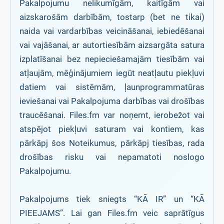
Pakalpojumu nelikumīgām, kaitīgām vai
aizskarošām darbībām, tostarp (bet ne tikai)
naida vai vardarbības veicināšanai, iebiedēšanai
vai vajāšanai, ar autortiesībām aizsargāta satura
izplatīšanai bez nepieciešamajām tiesībām vai
atļaujām, mēģinājumiem iegūt neatļautu piekļuvi
datiem vai sistēmām, ļaunprogrammatūras
ieviešanai vai Pakalpojuma darbības vai drošības
traucēšanai. Files.fm var noņemt, ierobežot vai
atspējot piekļuvi saturam vai kontiem, kas
pārkāpj šos Noteikumus, pārkāpj tiesības, rada
drošības risku vai nepamatoti noslogo
Pakalpojumu.
Pakalpojums tiek sniegts “KĀ IR” un “KĀ
PIEEJAMS”. Lai gan Files.fm veic saprātīgus