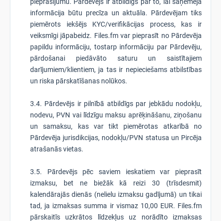
pieprasījumu. Pārdevējs ir atbildīgs par to, lai saņēmēja
informācija būtu precīza un aktuāla. Pārdevējam tiks
piemērots iekšējs KYC/verifikācijas process, kas ir
veiksmīgi jāpabeidz. Files.fm var pieprasīt no Pārdevēja
papildu informāciju, tostarp informāciju par Pārdevēju,
pārdošanai piedāvāto saturu un saistītajiem
darījumiem/klientiem, ja tas ir nepieciešams atbilstības
un riska pārskatīšanas nolūkos.
3.4. Pārdevējs ir pilnībā atbildīgs par jebkādu nodokļu,
nodevu, PVN vai līdzīgu maksu aprēķināšanu, ziņošanu
un samaksu, kas var tikt piemērotas atkarībā no
Pārdevēja jurisdikcijas, nodokļu/PVN statusa un Pircēja
atrašanās vietas.
3.5. Pārdevējs pēc saviem ieskatiem var pieprasīt
izmaksu, bet ne biežāk kā reizi 30 (trīsdesmit)
kalendārajās dienās (nelielu izmaksu gadījumā) un tikai
tad, ja izmaksas summa ir vismaz 10,00 EUR. Files.fm
pārskaitīs uzkrātos līdzekļus uz norādīto izmaksas