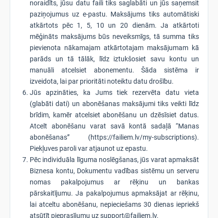
noraidīts, jūsu datu faili tiks saglabāti un jūs saņemsit
paziņojumus uz e-pastu. Maksājums tiks automātiski
atkārtots pēc 1, 5, 10 un 20 dienām. Ja atkārtoti
mēģināts maksājums būs neveiksmīgs, tā summa tiks
pievienota nākamajam atkārtotajam maksājumam kā
parāds un tā tālāk, līdz iztukšosiet savu kontu un
manuāli atcelsiet abonementu. Šāda sistēma ir
izveidota, lai par prioritāti noteiktu datu drošību.
Jūs apzināties, ka Jums tiek rezervēta datu vieta
(glabāti dati) un abonēšanas maksājumi tiks veikti līdz
brīdim, kamēr atcelsiet abonēšanu un dzēsīsiet datus.
Atcelt abonēšanu varat savā kontā sadaļā “Manas
abonēšanas” (https://failiem.lv/my-subscriptions).
Piekļuves paroli var atjaunot uz epastu.
Pēc individuāla līguma noslēgšanas, jūs varat apmaksāt
Biznesa kontu, Dokumentu vadības sistēmu un serveru
nomas pakalpojumus ar rēķinu un bankas
pārskaitījumu. Ja pakalpojumus apmaksājat ar rēķinu,
lai atceltu abonēšanu, nepieciešams 30 dienas iepriekš
atsūtīt pieprasījumu uz support@failiem.lv.