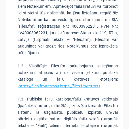
šiem Noteikumiem. Apmeklējot failu krātuvi vai turpinot
lietot vietni, jūs apliecināt, ka jūsu lietošanu regulē šie
Noteikumi un ka tas veido līgumu starp jums un SIA
“Files.fm”, reģistrācijas Nr.: 40003962231, PVN Nr.:
LV40003962231, juridiskā adrese: Stabu iela 119, Rīga,
Latvija (turpmāk tekstā — “Files.fm”). Files.fm var
atjaunināt vai grozīt šos Noteikumus bez iepriekšēja
brīdinājuma.
1.2. Vispārīgie Files.fm pakalpojumu sniegšanas
noteikumi attiecas arī uz visiem jebkura publiskā
kataloga un failu krātuves lietotājiem:
[https://files.fm/terms](https://files.fm/terms)
1.3. Publiskā failu kataloga/failu krātuves veidotājs
(īpašnieks, autors, uzturētājs, izdevējs) izmanto Files.fm
sistēmu, lai uzglabātu, publicētu, izplatītu un/vai
pārdotu digitālo saturu digitālo failu veidā (turpmāk
tekstā — “Faili”) citiem interneta lietotājiem (turpmāk