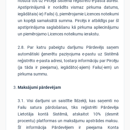
nosūta tos uz Pircēja Sistēmā reģistrēto e-pasta adresi.
Apstiprinājumā ir norādīts vismaz pirkuma datums,
iegādātais(-ie) Fails(-i), piemērojamie Licences noteikumi
un kopējā samaksātā summa. Pircējs ir atbildīgs par šī
apstiprinājuma saglabāšanu kā pirkuma apliecinājumu
un piemērojamo Licences noteikumu ierakstu.
2.8. Par katru pabeigtu darījumu Pārdevējs saņem
automātiski ģenerētu paziņojuma e-pastu uz Sistēmā
reģistrēto e-pasta adresi, tostarp informāciju par Pircēju
(ja tāda ir pieejama), iegādāto(-ajiem) Failu(-iem) un
pirkuma summu.
Maksājumi pārdevējam
3.1. Visi darījumi un saistītie līdzekļi, kas saņemti no
Failu satura pārdošanas, tiks reģistrēti Pārdevēja
Lietotāja kontā Sistēmā, atskaitot 10% (desmit
procentu) platformas un maksājumu apstrādes maksu.
Šī informācija Pārdevējiem ir pieejama Konta