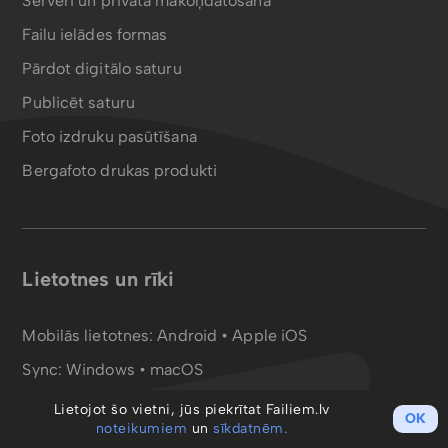
Serveri un privātā mākoņdatošana
Failu ielādes formas
Pārdot digitālo saturu
Publicēt saturu
Foto izdruku pasūtīšana
Bergafoto drukas produkti
Lietotnes un rīki
Mobilās lietotnes:
Android
•
Apple iOS
Sync:
Windows • macOS
Failu konvertors:
PDF
•
MP4
Lietojot šo vietni, jūs piekrītat Failiem.lv
OK
noteikumiem
un
sīkdatnēm.
WebDAV disks