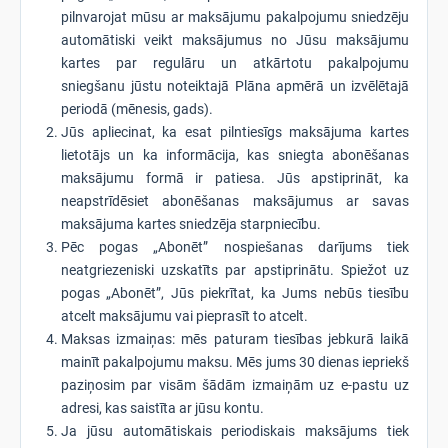
pilnvarojat mūsu ar maksājumu pakalpojumu sniedzēju
automātiski veikt maksājumus no Jūsu maksājumu
kartes par regulāru un atkārtotu pakalpojumu
sniegšanu jūstu noteiktajā Plāna apmērā un izvēlētajā
periodā (mēnesis, gads).
Jūs apliecinat, ka esat pilntiesīgs maksājuma kartes
lietotājs un ka informācija, kas sniegta abonēšanas
maksājumu formā ir patiesa. Jūs apstiprināt, ka
neapstrīdēsiet abonēšanas maksājumus ar savas
maksājuma kartes sniedzēja starpniecību.
Pēc pogas „Abonēt” nospiešanas darījums tiek
neatgriezeniski uzskatīts par apstiprinātu. Spiežot uz
pogas „Abonēt”, Jūs piekrītat, ka Jums nebūs tiesību
atcelt maksājumu vai pieprasīt to atcelt.
Maksas izmaiņas: mēs paturam tiesības jebkurā laikā
mainīt pakalpojumu maksu. Mēs jums 30 dienas iepriekš
paziņosim par visām šādām izmaiņām uz e-pastu uz
adresi, kas saistīta ar jūsu kontu.
Ja jūsu automātiskais periodiskais maksājums tiek