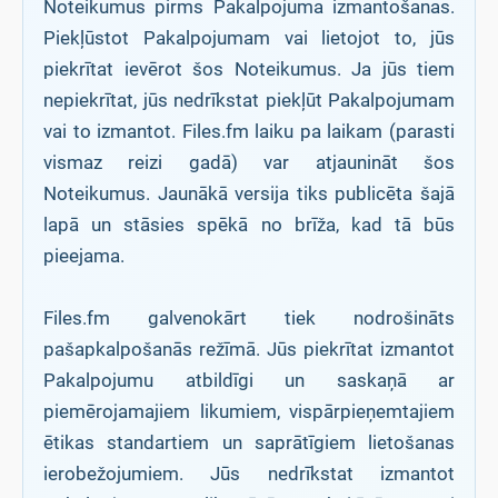
Noteikumus pirms Pakalpojuma izmantošanas.
Piekļūstot Pakalpojumam vai lietojot to, jūs
piekrītat ievērot šos Noteikumus. Ja jūs tiem
nepiekrītat, jūs nedrīkstat piekļūt Pakalpojumam
vai to izmantot. Files.fm laiku pa laikam (parasti
vismaz reizi gadā) var atjaunināt šos
Noteikumus. Jaunākā versija tiks publicēta šajā
lapā un stāsies spēkā no brīža, kad tā būs
pieejama.
Files.fm galvenokārt tiek nodrošināts
pašapkalpošanās režīmā. Jūs piekrītat izmantot
Pakalpojumu atbildīgi un saskaņā ar
piemērojamajiem likumiem, vispārpieņemtajiem
ētikas standartiem un saprātīgiem lietošanas
ierobežojumiem. Jūs nedrīkstat izmantot