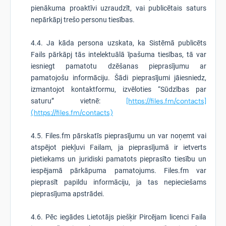
pienākuma proaktīvi uzraudzīt, vai publicētais saturs
nepārkāpj trešo personu tiesības.
4.4. Ja kāda persona uzskata, ka Sistēmā publicēts
Fails pārkāpj tās intelektuālā īpašuma tiesības, tā var
iesniegt pamatotu dzēšanas pieprasījumu ar
pamatojošu informāciju. Šādi pieprasījumi jāiesniedz,
izmantojot kontaktformu, izvēloties “Sūdzības par
saturu” vietnē:
[https://files.fm/contacts]
(https://files.fm/contacts)
4.5. Files.fm pārskatīs pieprasījumu un var noņemt vai
atspējot piekļuvi Failam, ja pieprasījumā ir ietverts
pietiekams un juridiski pamatots pieprasīto tiesību un
iespējamā pārkāpuma pamatojums. Files.fm var
pieprasīt papildu informāciju, ja tas nepieciešams
pieprasījuma apstrādei.
4.6. Pēc iegādes Lietotājs piešķir Pircējam licenci Faila