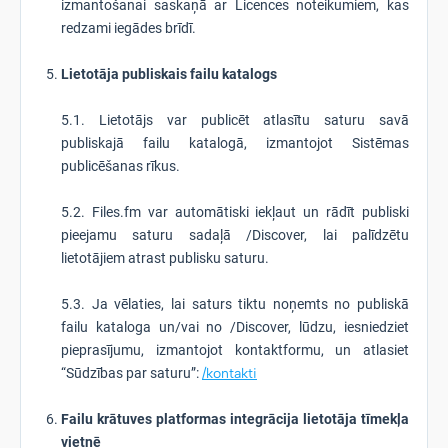
izmantošanai saskaņā ar Licences noteikumiem, kas
redzami iegādes brīdī.
Lietotāja publiskais failu katalogs
5.1. Lietotājs var publicēt atlasītu saturu savā
publiskajā failu katalogā, izmantojot Sistēmas
publicēšanas rīkus.
5.2. Files.fm var automātiski iekļaut un rādīt publiski
pieejamu saturu sadaļā /Discover, lai palīdzētu
lietotājiem atrast publisku saturu.
5.3. Ja vēlaties, lai saturs tiktu noņemts no publiskā
failu kataloga un/vai no /Discover, lūdzu, iesniedziet
pieprasījumu, izmantojot kontaktformu, un atlasiet
“Sūdzības par saturu”:
/kontakti
Failu krātuves platformas integrācija lietotāja tīmekļa
vietnē