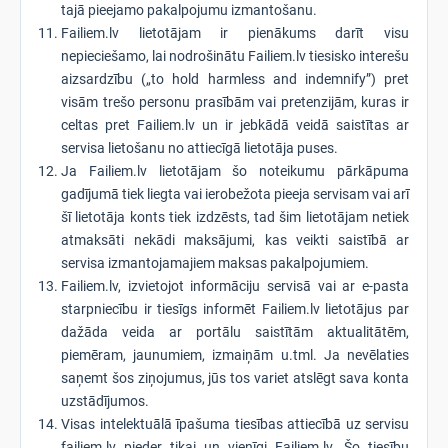
tajā pieejamo pakalpojumu izmantošanu.
Failiem.lv lietotājam ir pienākums darīt visu
nepieciešamo, lai nodrošinātu Failiem.lv tiesisko interešu
aizsardzību („to hold harmless and indemnify”) pret
visām trešo personu prasībām vai pretenzijām, kuras ir
celtas pret Failiem.lv un ir jebkādā veidā saistītas ar
servisa lietošanu no attiecīgā lietotāja puses.
Ja Failiem.lv lietotājam šo noteikumu pārkāpuma
gadījumā tiek liegta vai ierobežota pieeja servisam vai arī
šī lietotāja konts tiek izdzēsts, tad šim lietotājam netiek
atmaksāti nekādi maksājumi, kas veikti saistībā ar
servisa izmantojamajiem maksas pakalpojumiem.
Failiem.lv, izvietojot informāciju servisā vai ar e-pasta
starpniecību ir tiesīgs informēt Failiem.lv lietotājus par
dažāda veida ar portālu saistītām aktualitātēm,
piemēram, jaunumiem, izmaiņām u.tml. Ja nevēlaties
saņemt šos ziņojumus, jūs tos variet atslēgt sava konta
uzstādījumos.
Visas intelektuālā īpašuma tiesības attiecībā uz servisu
failiem.lv pieder tikai un vienīgi Failiem.lv. Šo tiesību