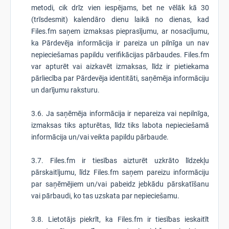
metodi, cik drīz vien iespējams, bet ne vēlāk kā 30
(trīsdesmit) kalendāro dienu laikā no dienas, kad
Files.fm saņem izmaksas pieprasījumu, ar nosacījumu,
ka Pārdevēja informācija ir pareiza un pilnīga un nav
nepieciešamas papildu verifikācijas pārbaudes. Files.fm
var apturēt vai aizkavēt izmaksas, līdz ir pietiekama
pārliecība par Pārdevēja identitāti, saņēmēja informāciju
un darījumu raksturu.
3.6. Ja saņēmēja informācija ir nepareiza vai nepilnīga,
izmaksas tiks apturētas, līdz tiks labota nepieciešamā
informācija un/vai veikta papildu pārbaude.
3.7. Files.fm ir tiesības aizturēt uzkrāto līdzekļu
pārskaitījumu, līdz Files.fm saņem pareizu informāciju
par saņēmējiem un/vai pabeidz jebkādu pārskatīšanu
vai pārbaudi, ko tas uzskata par nepieciešamu.
3.8. Lietotājs piekrīt, ka Files.fm ir tiesības ieskaitīt