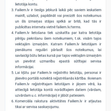
lietotāja kontu.
Failiem.lv ir tiesīgs jebkurā laikā pēc saviem ieskatiem
mainīt, uzlabot, papildināt vai precizēt šos noteikumus
un šīs izmaiņas stājas spēkā ar brīdi, kad tās ir
publicētas interneta vietnē failiem.lv/terms.
Failiem.lv lietošana tiek uzskatīta par katra lietotāja
pilnīgu piekrišanu šiem noteikumiem, t.sk. visām tajos
veiktajām izmaiņām. Katram Failiem.lv lietotājam ir
pienākums regulāri pārlasīt šos noteikumus, lai
savlaicīgi būtu lietas kursā par tajos veiktajām izmaiņām
un pievērst uzmanību epastā sūtītajai servisa
informācijai.
Lai kļūtu par Failiem.lv reģistrēto lietotāju, personai ir
jāievēro portālā noteiktā reģistrēšanās kārtība. Ikvienam
Failiem.lv reģistrētajam lietotājam ir jāņem vērā, ka
attiecīgā lietotāja kontā norādītajiem datiem (vārdam,
uzvārdam u.c. informācijai) ir jābūt patiesiem.
Komerciāla rakstura aktivitātes Failiem.lv ir atļautas
tikai ar servisa saskaņojumu.