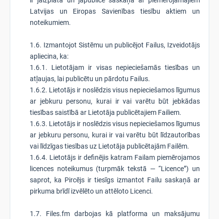
ir jāizplata un jāpublicē saskaņā ar piemērojamajiem
Latvijas un Eiropas Savienības tiesību aktiem un
noteikumiem.
1.6. Izmantojot Sistēmu un publicējot Failus, Izveidotājs
apliecina, ka:
1.6.1. Lietotājam ir visas nepieciešamās tiesības un
atļaujas, lai publicētu un pārdotu Failus.
1.6.2. Lietotājs ir noslēdzis visus nepieciešamos līgumus
ar jebkuru personu, kurai ir vai varētu būt jebkādas
tiesības saistībā ar Lietotāja publicētajiem Failiem.
1.6.3. Lietotājs ir noslēdzis visus nepieciešamos līgumus
ar jebkuru personu, kurai ir vai varētu būt līdzautorības
vai līdzīgas tiesības uz Lietotāja publicētajām Failēm.
1.6.4. Lietotājs ir definējis katram Failam piemērojamos
licences noteikumus (turpmāk tekstā — “Licence”) un
saprot, ka Pircējs ir tiesīgs izmantot Failu saskaņā ar
pirkuma brīdī izvēlēto un attēloto Licenci.
1.7. Files.fm darbojas kā platforma un maksājumu