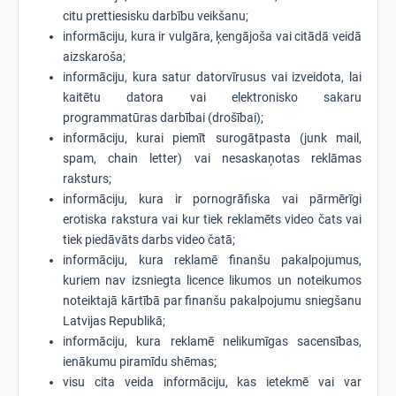
citu prettiesisku darbību veikšanu;
informāciju, kura ir vulgāra, ķengājoša vai citādā veidā
aizskaroša;
informāciju, kura satur datorvīrusus vai izveidota, lai
kaitētu datora vai elektronisko sakaru
programmatūras darbībai (drošībai);
informāciju, kurai piemīt surogātpasta (junk mail,
spam, chain letter) vai nesaskaņotas reklāmas
raksturs;
informāciju, kura ir pornogrāfiska vai pārmērīgi
erotiska rakstura vai kur tiek reklamēts video čats vai
tiek piedāvāts darbs video čatā;
informāciju, kura reklamē finanšu pakalpojumus,
kuriem nav izsniegta licence likumos un noteikumos
noteiktajā kārtībā par finanšu pakalpojumu sniegšanu
Latvijas Republikā;
informāciju, kura reklamē nelikumīgas sacensības,
ienākumu piramīdu shēmas;
visu cita veida informāciju, kas ietekmē vai var