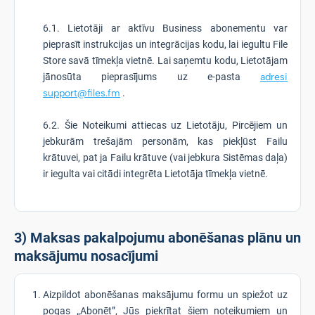
6.1. Lietotāji ar aktīvu Business abonementu var
pieprasīt instrukcijas un integrācijas kodu, lai iegultu File
Store savā tīmekļa vietnē. Lai saņemtu kodu, Lietotājam
jānosūta pieprasījums uz e-pasta
adresi
support@files.fm
.
6.2. Šie Noteikumi attiecas uz Lietotāju, Pircējiem un
jebkurām trešajām personām, kas piekļūst Failu
krātuvei, pat ja Failu krātuve (vai jebkura Sistēmas daļa)
ir iegulta vai citādi integrēta Lietotāja tīmekļa vietnē.
3) Maksas pakalpojumu abonēšanas plānu un
maksājumu nosacījumi
Aizpildot abonēšanas maksājumu formu un spiežot uz
pogas „Abonēt”, Jūs piekrītat šiem noteikumiem un