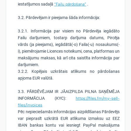
iestatījumos sadaļā
“Failu pārdošana”
.
3.2. Pārdevējam ir pieejama šāda informācija:
3.2.1. Informācija par visiem no Pārdevēja iegādāto
Failu darījumiem, tostarp darījuma datums, Pircēja
vārds (ja pieejams), iegādātā(-o) Faila(-u) nosaukums(-
i), piemērojamie Licences noteikumi, cena, platformas un
maksājumu maksas, kā arī cita saistīta informācija par
darījumiem.
3.2.2. Kopējais uzkrātais atlikums no pārdošanas
apjoma EUR valūtā.
3.3. PĀRDĒVĒJAM IR JĀAIZPILDA PILNA SAŅĒMĒJA
INFORMĀCIJA (KYC):
https://files.fm/my-sell-
files/invoices
Pēc nepieciešamās informācijas aizpildīšanas Pārdevējs
var pieprasīt uzkrātā EUR atlikuma izmaksu uz EEZ
IBAN bankas kontu vai iesniegt PayPal maksājuma