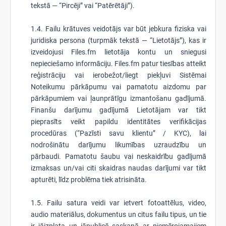
tekstā — “Pircēji” vai “Patērētāji”).
1.4. Failu krātuves veidotājs var būt jebkura fiziska vai
juridiska persona (turpmāk tekstā — “Lietotājs”), kas ir
izveidojusi Files.fm lietotāja kontu un sniegusi
nepieciešamo informāciju. Files.fm patur tiesības atteikt
reģistrāciju vai ierobežot/liegt piekļuvi Sistēmai
Noteikumu pārkāpumu vai pamatotu aizdomu par
pārkāpumiem vai ļaunprātīgu izmantošanu gadījumā.
Finanšu darījumu gadījumā Lietotājam var tikt
pieprasīts veikt papildu identitātes verifikācijas
procedūras (“Pazīsti savu klientu” / KYC), lai
nodrošinātu darījumu likumības uzraudzību un
pārbaudi. Pamatotu šaubu vai neskaidrību gadījumā
izmaksas un/vai citi skaidras naudas darījumi var tikt
apturēti, līdz problēma tiek atrisināta.
1.5. Failu satura veidi var ietvert fotoattēlus, video,
audio materiālus, dokumentus un citus failu tipus, un tie