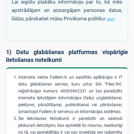
Lai iegūtu plašāku informāciju par to, kā mēs
apstrādājam un aizsargājam personas datus,
lūdzu, pārskatiet mūsu Privātuma politiku:
.
šeit
1) Datu glabāšanas platformas vispārīgie
lietošanas noteikumi
Interneta vietne Failiem.lv un saistītās aplikācijas ir IT
datu glabāšanas serviss, kuru uztur SIA "Files.fm",
reģistrācijas numurs: 40003962231 un tas paredzēts
interneta lietotājiem informācijas (failu) uzglabāšanai,
piekļuvei, pārsūtīšanai, publicēšanai vai pārdošanai,
izmantojot Failiem.lv serverus un informācijas sistēmas.
Šie lietošanas Noteikumi ir paredzēti un saistoši
jebkuram lietotājam, kas apmeklē šo resursu, neatkarīgi
no tā, vai apmeklētājs ir vai nav izveidojis sev reģistrēta