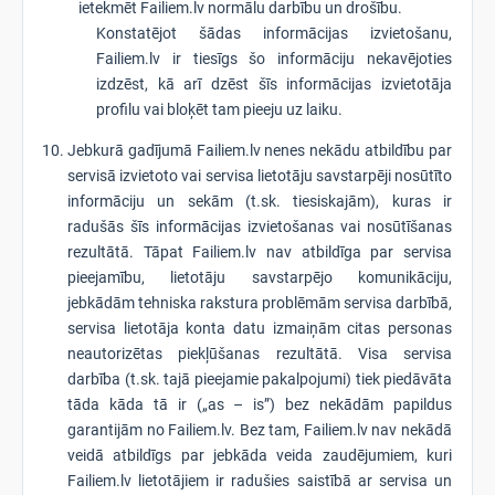
ietekmēt Failiem.lv normālu darbību un drošību.
Konstatējot šādas informācijas izvietošanu,
Failiem.lv ir tiesīgs šo informāciju nekavējoties
izdzēst, kā arī dzēst šīs informācijas izvietotāja
profilu vai bloķēt tam pieeju uz laiku.
Jebkurā gadījumā Failiem.lv nenes nekādu atbildību par
servisā izvietoto vai servisa lietotāju savstarpēji nosūtīto
informāciju un sekām (t.sk. tiesiskajām), kuras ir
radušās šīs informācijas izvietošanas vai nosūtīšanas
rezultātā. Tāpat Failiem.lv nav atbildīga par servisa
pieejamību, lietotāju savstarpējo komunikāciju,
jebkādām tehniska rakstura problēmām servisa darbībā,
servisa lietotāja konta datu izmaiņām citas personas
neautorizētas piekļūšanas rezultātā. Visa servisa
darbība (t.sk. tajā pieejamie pakalpojumi) tiek piedāvāta
tāda kāda tā ir („as – is”) bez nekādām papildus
garantijām no Failiem.lv. Bez tam, Failiem.lv nav nekādā
veidā atbildīgs par jebkāda veida zaudējumiem, kuri
Failiem.lv lietotājiem ir radušies saistībā ar servisa un