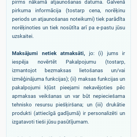
pirms nākamā atjaunošanas datuma. Galvenā
pirkuma informācija (tostarp cena, norēķinu
periods un atjaunošanas noteikumi) tiek parādīta
norēķinoties un tiek nosūtīta arī pa e-pastu jūsu
uzskaitei.
Maksājumi netiek atmaksāti,
jo: (i) jums ir
iespēja novērtēt Pakalpojumu (tostarp,
izmantojot bezmaksas lietošanas un/vai
izmēģinājuma funkcijas); (ii) maksas funkcijas un
pakalpojumi kļūst pieejami nekavējoties pēc
apmaksas veikšanas un var būt nepieciešama
tehnisko resursu piešķiršana; un (iii) drukātie
produkti (attiecīgā gadījumā) ir personalizēti un
izgatavoti tieši jūsu pasūtījumam.