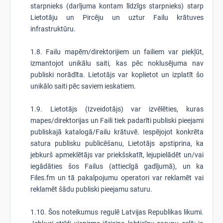
starpnieks (darījuma kontam līdzīgs starpnieks) starp
Lietotāju un Pircēju un uztur Failu krātuves
infrastruktūru.
1.8. Failu mapēm/direktorijiem un failiem var piekļūt,
izmantojot unikālu saiti, kas pēc noklusējuma nav
publiski norādīta. Lietotājs var koplietot un izplatīt šo
unikālo saiti pēc saviem ieskatiem.
1.9. Lietotājs (Izveidotājs) var izvēlēties, kuras
mapes/direktorijas un Faili tiek padarīti publiski pieejami
publiskajā katalogā/Failu krātuvē. Iespējojot konkrēta
satura publisku publicēšanu, Lietotājs apstiprina, ka
jebkurš apmeklētājs var priekšskatīt, lejupielādēt un/vai
iegādāties šos Failus (attiecīgā gadījumā), un ka
Files.fm un tā pakalpojumu operatori var reklamēt vai
reklamēt šādu publiski pieejamu saturu.
1.10. Šos noteikumus regulē Latvijas Republikas likumi.