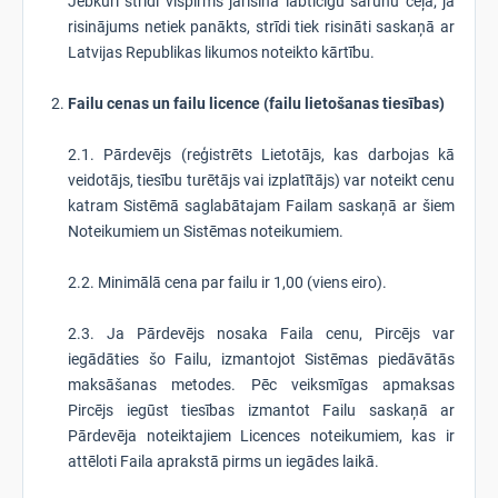
Jebkuri strīdi vispirms jārisina labticīgu sarunu ceļā; ja
risinājums netiek panākts, strīdi tiek risināti saskaņā ar
Latvijas Republikas likumos noteikto kārtību.
Failu cenas un failu licence (failu lietošanas tiesības)
2.1. Pārdevējs (reģistrēts Lietotājs, kas darbojas kā
veidotājs, tiesību turētājs vai izplatītājs) var noteikt cenu
katram Sistēmā saglabātajam Failam saskaņā ar šiem
Noteikumiem un Sistēmas noteikumiem.
2.2. Minimālā cena par failu ir 1,00 (viens eiro).
2.3. Ja Pārdevējs nosaka Faila cenu, Pircējs var
iegādāties šo Failu, izmantojot Sistēmas piedāvātās
maksāšanas metodes. Pēc veiksmīgas apmaksas
Pircējs iegūst tiesības izmantot Failu saskaņā ar
Pārdevēja noteiktajiem Licences noteikumiem, kas ir
attēloti Faila aprakstā pirms un iegādes laikā.