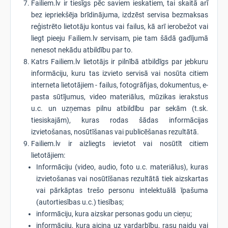
Failiem.lv ir tiesīgs pēc saviem ieskatiem, tai skaitā arī
bez iepriekšēja brīdinājuma, izdzēst servisa bezmaksas
reģistrēto lietotāju kontus vai failus, kā arī ierobežot vai
liegt pieeju Failiem.lv servisam, pie tam šādā gadījumā
nenesot nekādu atbildību par to.
Katrs Failiem.lv lietotājs ir pilnībā atbildīgs par jebkuru
informāciju, kuru tas izvieto servisā vai nosūta citiem
interneta lietotājiem - failus, fotogrāfijas, dokumentus, e-
pasta sūtījumus, video materiālus, mūzikas ierakstus
u.c. un uzņemas pilnu atbildību par sekām (t.sk.
tiesiskajām), kuras rodas šādas informācijas
izvietošanas, nosūtīšanas vai publicēšanas rezultātā.
Failiem.lv ir aizliegts ievietot vai nosūtīt citiem
lietotājiem:
Informāciju (video, audio, foto u.c. materiālus), kuras
izvietošanas vai nosūtīšanas rezultātā tiek aizskartas
vai pārkāptas trešo personu intelektuālā īpašuma
(autortiesības u.c.) tiesības;
informāciju, kura aizskar personas godu un cieņu;
informāciju, kura aicina uz vardarbību, rasu naidu vai