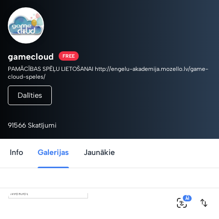
gamecloud
FREE
PAMĀCĪBAS SPĒĻU LIETOŠANAI http://engelu-akademija.mozello.lv/game-
cloud-speles/
Dalīties
91566 Skatījumi
Info
Galerijas
Jaunākie
0
AI