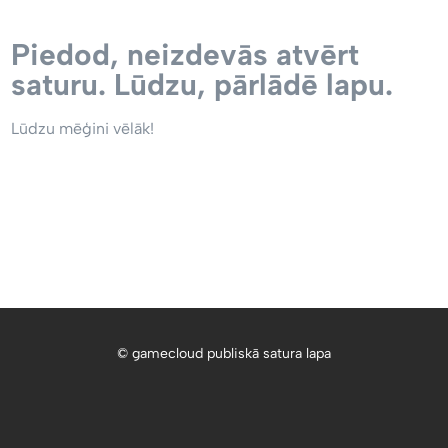
Piedod, neizdevās atvērt
saturu. Lūdzu, pārlādē lapu.
Lūdzu mēģini vēlāk!
© gamecloud publiskā satura lapa