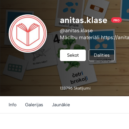
anitas.klase
PRO
@anitas.klase
Mācību materiāli https://anit
Sekot
Dalīties
133796 Skatījumi
Info
Galerijas
Jaunākie